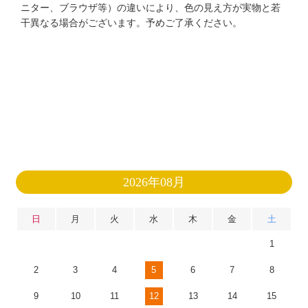
ニター、ブラウザ等）の違いにより、色の見え方が実物と若
干異なる場合がございます。予めご了承ください。
2026年08月
日
月
火
水
木
金
土
1
2
3
4
5
6
7
8
9
10
11
12
13
14
15