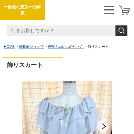
〜自然の恵み〜畑郷
家
HOME
畑郷家ショップ
杏奈のぬいものやさん
飾りスカート
飾りスカート